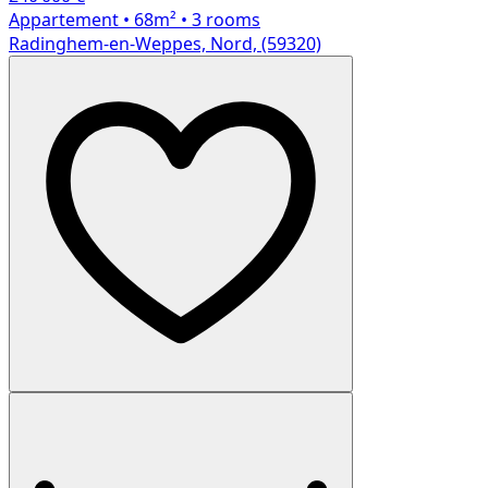
Appartement
• 68m²
• 3 rooms
Radinghem-en-Weppes, Nord, (59320)