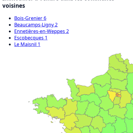
voisines
Bois-Grenier
6
Beaucamps-Ligny
2
Ennetières-en-Weppes
2
Escobecques
1
Le Maisnil
1