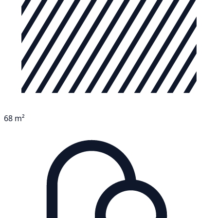
68 m²