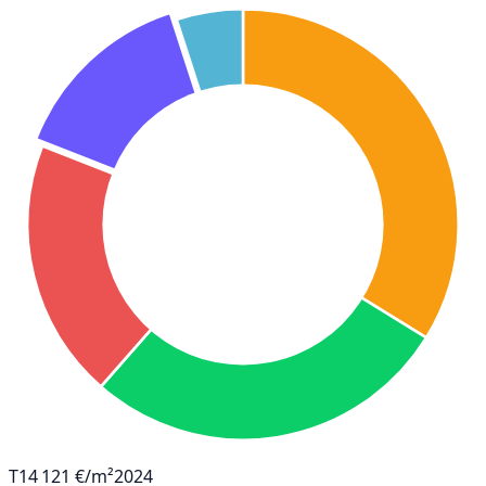
T1
4 121 €/m²
2024