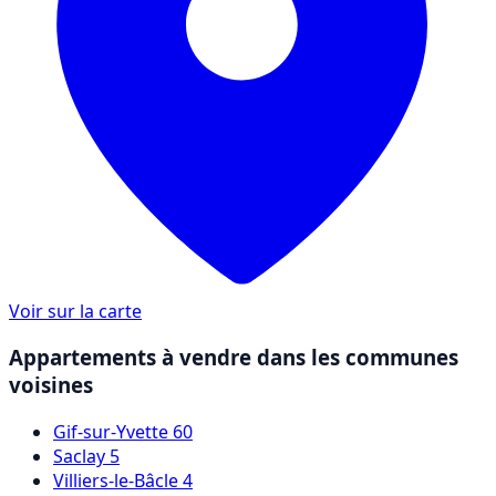
Voir sur la carte
Appartements à vendre dans les communes
voisines
Gif-sur-Yvette
60
Saclay
5
Villiers-le-Bâcle
4