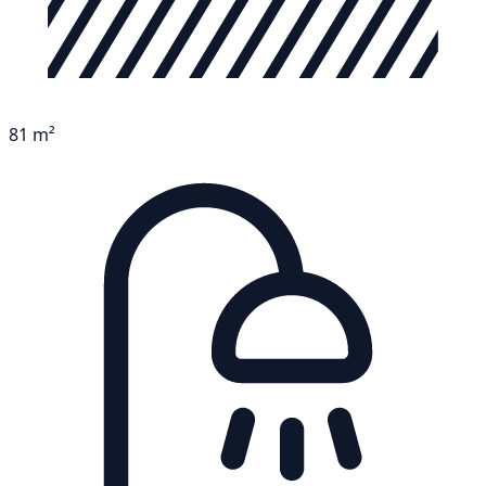
81 m²