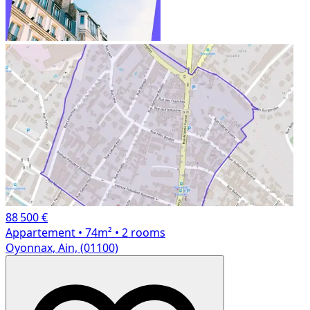
88 500 €
Appartement
• 74m²
• 2 rooms
Oyonnax, Ain, (01100)