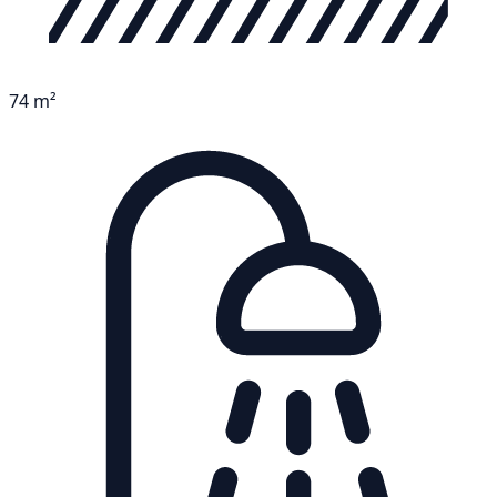
74 m²