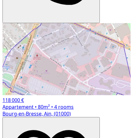
118 000 €
Appartement
• 80m²
• 4 rooms
Bourg-en-Bresse, Ain, (01000)