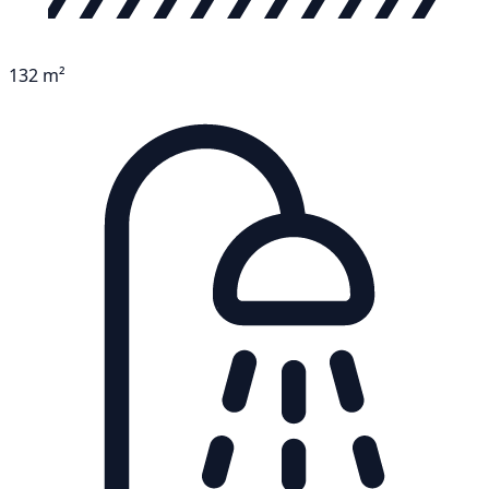
132 m²