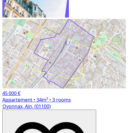
45 000 €
Appartement
• 34m²
• 3 rooms
Oyonnax, Ain, (01100)