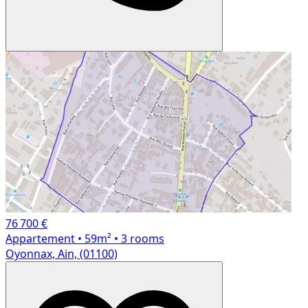
76 700 €
Appartement
• 59m²
• 3 rooms
Oyonnax, Ain, (01100)