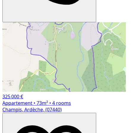
325 000 €
Appartement
• 73m²
• 4 rooms
Champis, Ardèche, (07440)