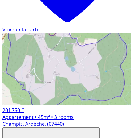
Voir sur la carte
201 750 €
Appartement
• 45m²
• 3 rooms
Champis, Ardèche, (07440)