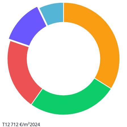
T1
2 712 €/m²
2024