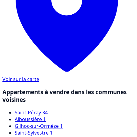
Voir sur la carte
Appartements à vendre dans les communes
voisines
Saint-Péray
34
Alboussière
1
Gilhoc-sur-Ormèze
1
Saint-Sylvestre
1