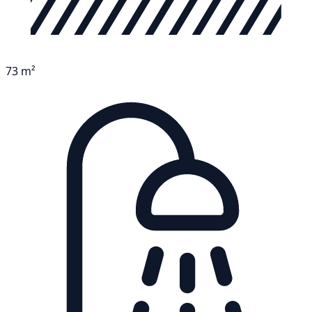
73 m²