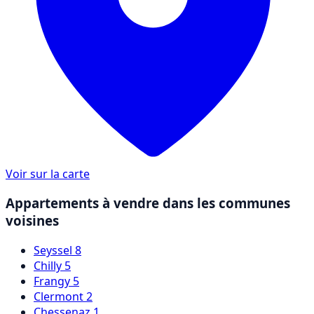
Voir sur la carte
Appartements à vendre dans les communes
voisines
Seyssel
8
Chilly
5
Frangy
5
Clermont
2
Chessenaz
1