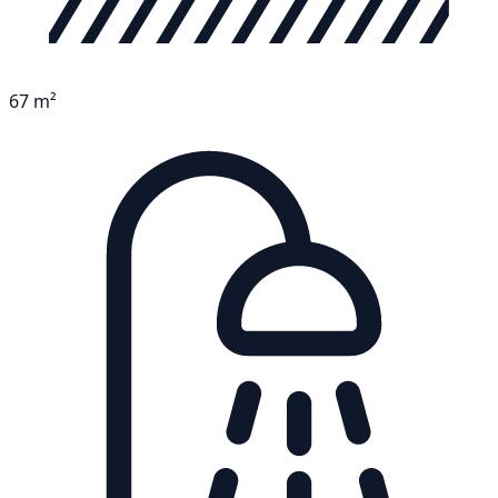
67 m²