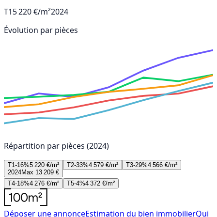
T1
5 220 €/m²
2024
Évolution par pièces
Répartition par pièces (2024)
T1-16%
5 220 €/m²
T2-33%
4 579 €/m²
T3-29%
4 566 €/m²
2024
Max 13 209 €
T4-18%
4 276 €/m²
T5-4%
4 372 €/m²
Déposer une annonce
Estimation du bien immobilier
Qui