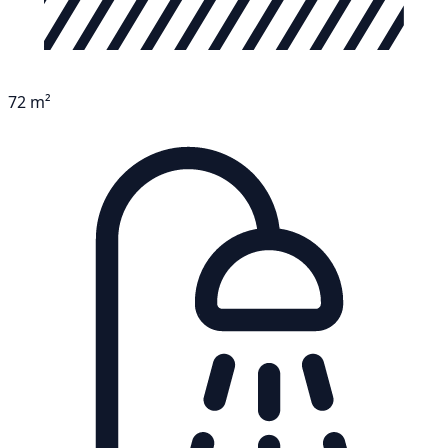
72 m²