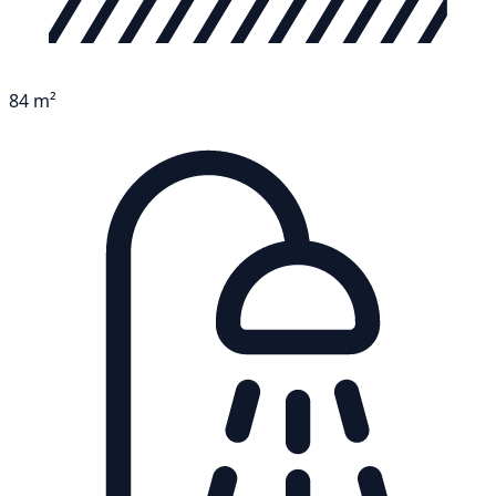
84 m²