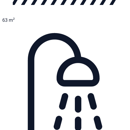
63 m²