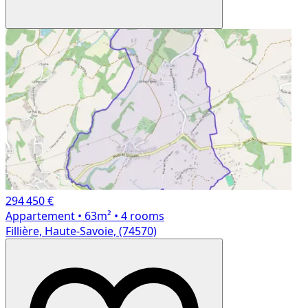
294 450 €
Appartement
• 63m²
• 4 rooms
Fillière, Haute-Savoie, (74570)