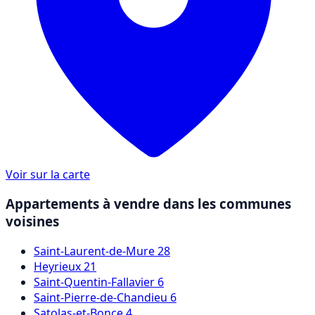
Voir sur la carte
Appartements à vendre dans les communes
voisines
Saint-Laurent-de-Mure
28
Heyrieux
21
Saint-Quentin-Fallavier
6
Saint-Pierre-de-Chandieu
6
Satolas-et-Bonce
4