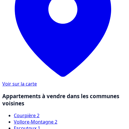
Voir sur la carte
Appartements à vendre dans les communes
voisines
Courpière
2
Vollore-Montagne
2
Escoutoux
1