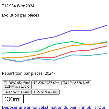
T1
2 954 €/m²
2024
Évolution par pièces
Répartition par pièces (2024)
T1-20%
2 954 €/m²
T2-29%
2 357 €/m²
T3-29%
2 326 €/m²
2024
Max 7 179 €
T4-17%
2 211 €/m²
T5-5%
1 937 €/m²
Déposer une annonce
Estimation du bien immobilier
Qui