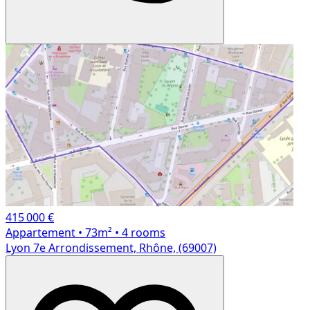
415 000 €
Appartement
• 73m²
• 4 rooms
Lyon 7e Arrondissement, Rhône, (69007)