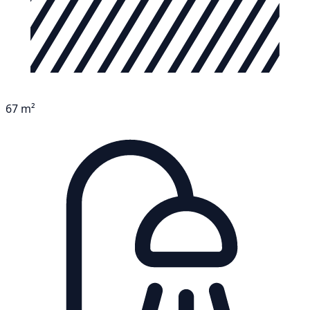
67 m²