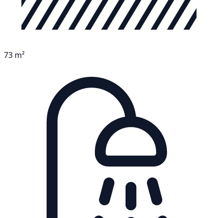
73 m²