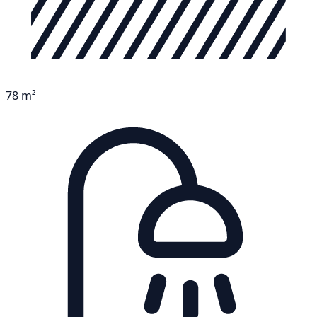
78 m²