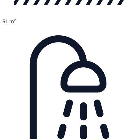
51 m²