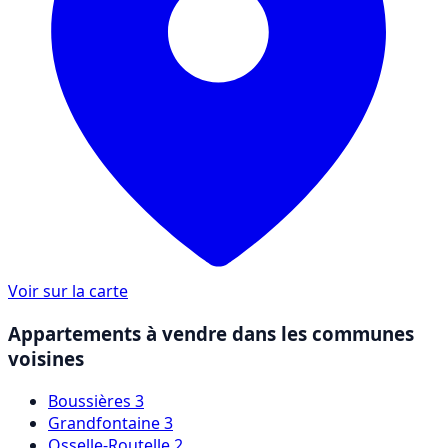
Voir sur la carte
Appartements à vendre dans les communes
voisines
Boussières
3
Grandfontaine
3
Osselle-Routelle
2