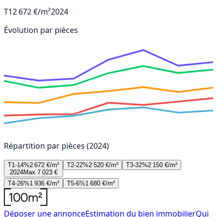
T1
2 672 €/m²
2024
Évolution par pièces
Répartition par pièces (2024)
T1-14%
2 672 €/m²
T2-22%
2 520 €/m²
T3-32%
2 150 €/m²
2024
Max 7 023 €
T4-26%
1 936 €/m²
T5-6%
1 680 €/m²
Déposer une annonce
Estimation du bien immobilier
Qui