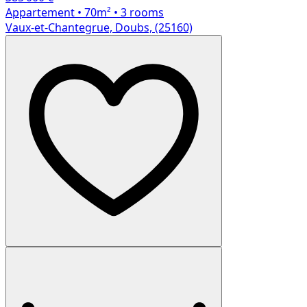
Appartement
• 70m²
• 3 rooms
Vaux-et-Chantegrue, Doubs, (25160)