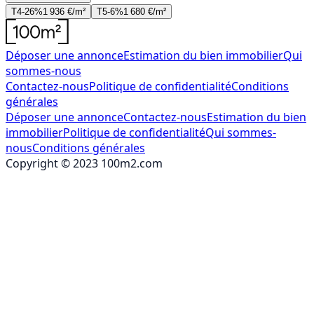
T4-26%
1 936 €/m²
T5-6%
1 680 €/m²
Déposer une annonce
Estimation du bien immobilier
Qui
sommes-nous
Contactez-nous
Politique de confidentialité
Conditions
générales
Déposer une annonce
Contactez-nous
Estimation du bien
immobilier
Politique de confidentialité
Qui sommes-
nous
Conditions générales
Copyright © 2023 100m2.com