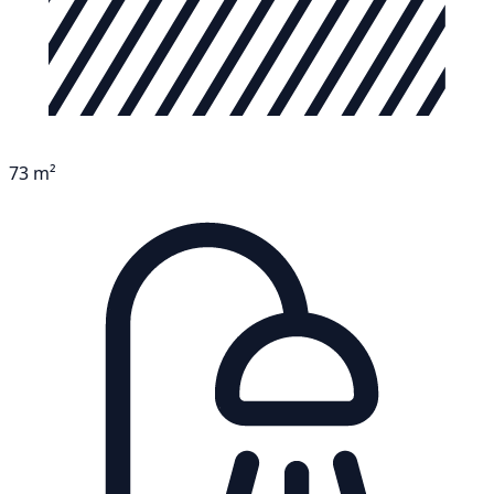
73 m²