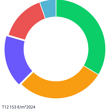
T1
2 153 €/m²
2024