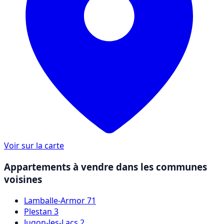
Voir sur la carte
Appartements à vendre dans les communes
voisines
Lamballe-Armor
71
Plestan
3
Jugon-les-Lacs
2