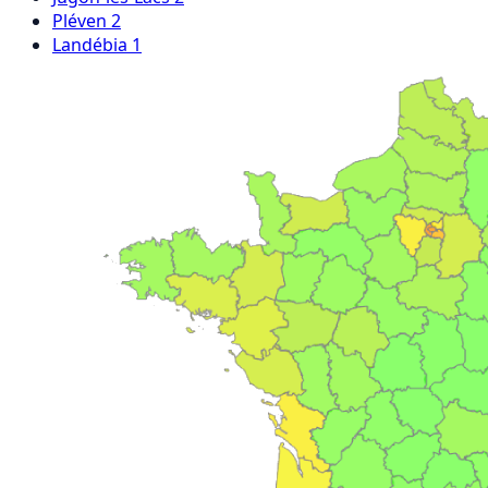
Pléven
2
Landébia
1