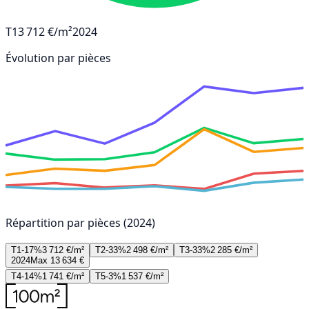
T1
3 712 €/m²
2024
Évolution par pièces
Répartition par pièces (2024)
T1-17%
3 712 €/m²
T2-33%
2 498 €/m²
T3-33%
2 285 €/m²
2024
Max 13 634 €
T4-14%
1 741 €/m²
T5-3%
1 537 €/m²