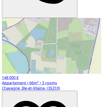
148 000 €
Appartement
• 66m²
• 3 rooms
Chavagne, Ille-et-Vilaine, (35310)