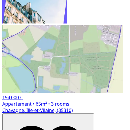
194 000 €
Appartement
• 65m²
• 3 rooms
Chavagne, Ille-et-Vilaine, (35310)