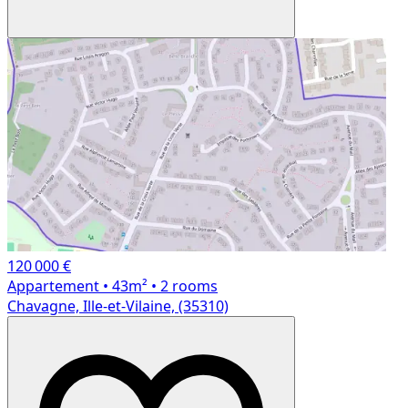
120 000 €
Appartement
• 43m²
• 2 rooms
Chavagne, Ille-et-Vilaine, (35310)