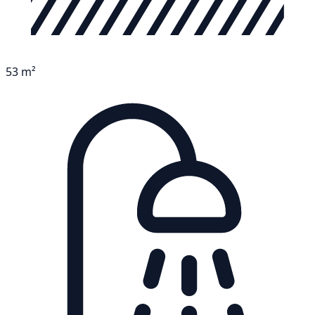
53 m²