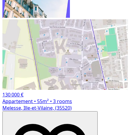
130 000 €
Appartement
• 55m²
• 3 rooms
Melesse, Ille-et-Vilaine, (35520)