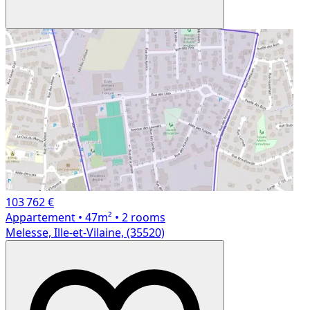
103 762 €
Appartement
• 47m²
• 2 rooms
Melesse, Ille-et-Vilaine, (35520)