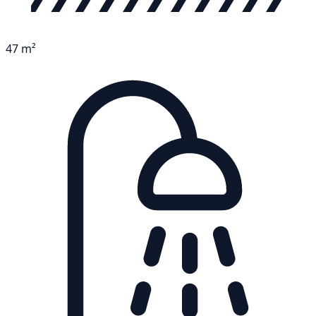
47 m²