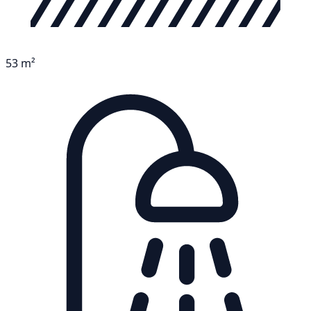
53 m²