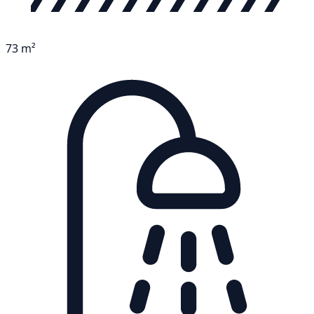
73 m²