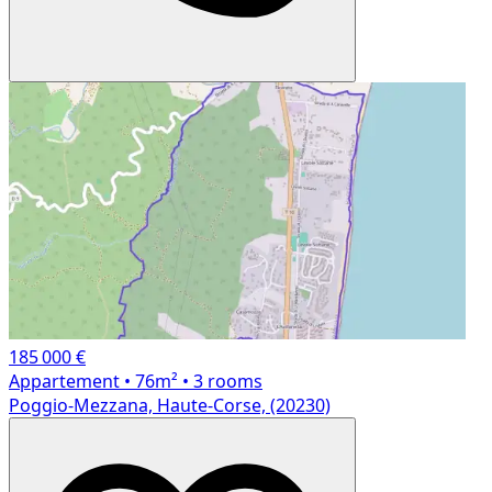
185 000 €
Appartement
• 76m²
• 3 rooms
Poggio-Mezzana, Haute-Corse, (20230)