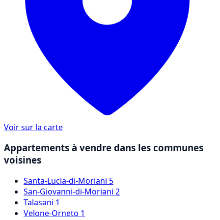
Voir sur la carte
Appartements à vendre dans les communes
voisines
Santa-Lucia-di-Moriani
5
San-Giovanni-di-Moriani
2
Talasani
1
Velone-Orneto
1