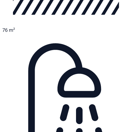
76 m²