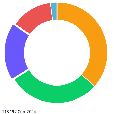
T1
3 197 €/m²
2024