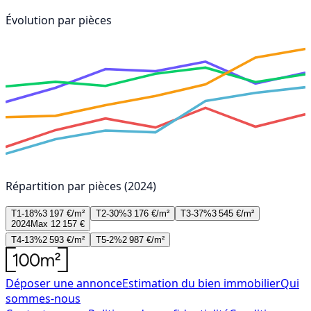
Évolution par pièces
Répartition par pièces (2024)
T1-18%
3 197 €/m²
T2-30%
3 176 €/m²
T3-37%
3 545 €/m²
2024
Max 12 157 €
T4-13%
2 593 €/m²
T5-2%
2 987 €/m²
Déposer une annonce
Estimation du bien immobilier
Qui
sommes-nous