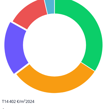
T1
4 402 €/m²
2024