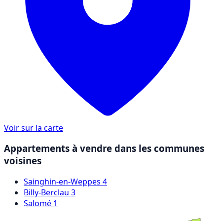
Voir sur la carte
Appartements à vendre dans les communes
voisines
Sainghin-en-Weppes
4
Billy-Berclau
3
Salomé
1