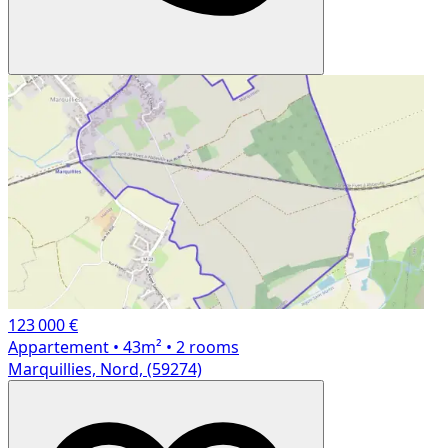
123 000 €
Appartement
• 43m²
• 2 rooms
Marquillies, Nord, (59274)