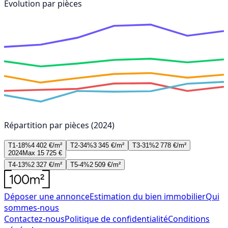
Évolution par pièces
Répartition par pièces (2024)
T1-18%
4 402 €/m²
T2-34%
3 345 €/m²
T3-31%
2 778 €/m²
2024
Max 15 725 €
T4-13%
2 327 €/m²
T5-4%
2 509 €/m²
Déposer une annonce
Estimation du bien immobilier
Qui
sommes-nous
Contactez-nous
Politique de confidentialité
Conditions