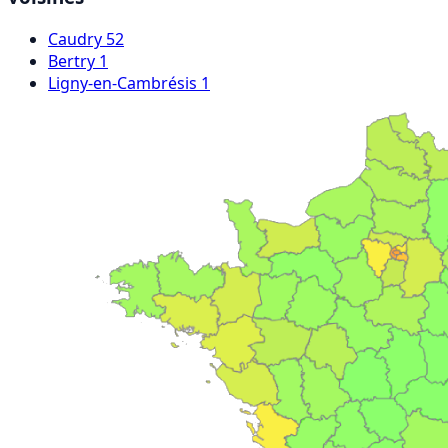
Caudry
52
Bertry
1
Ligny-en-Cambrésis
1