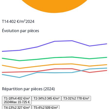
T1
4 402 €/m²
2024
Évolution par pièces
Répartition par pièces (2024)
T1-18%
4 402 €/m²
T2-34%
3 345 €/m²
T3-31%
2 778 €/m²
2024
Max 15 725 €
T4-13%
2 327 €/m²
T5-4%
2 509 €/m²