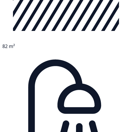
82 m²