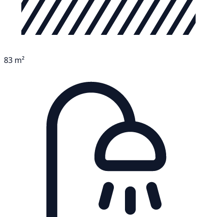
83 m²