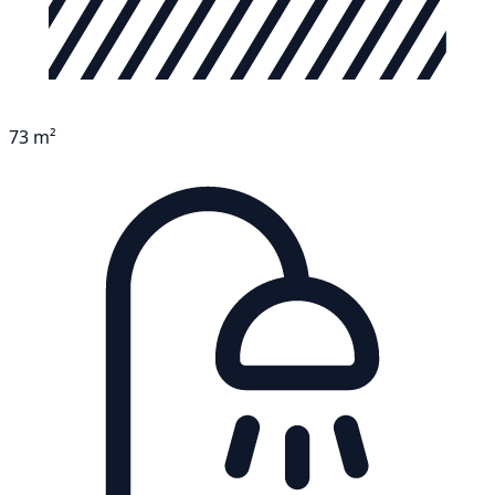
73 m²