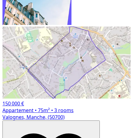
150 000 €
Appartement
• 75m²
• 3 rooms
Valognes, Manche, (50700)