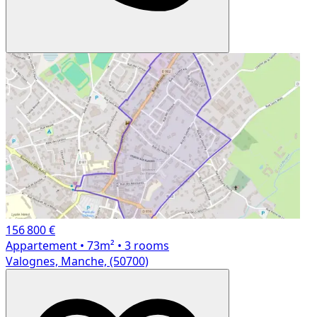
156 800 €
Appartement
• 73m²
• 3 rooms
Valognes, Manche, (50700)