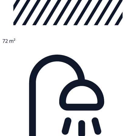
72 m²