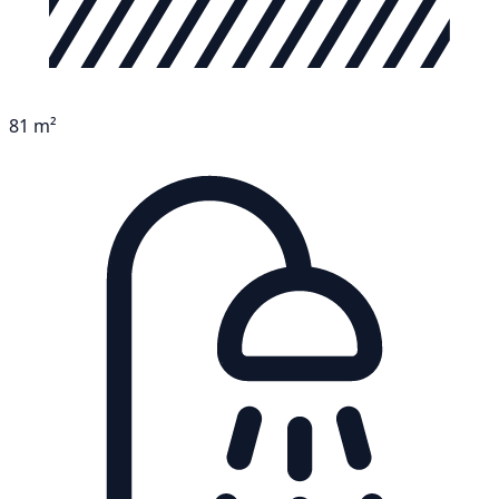
81 m²