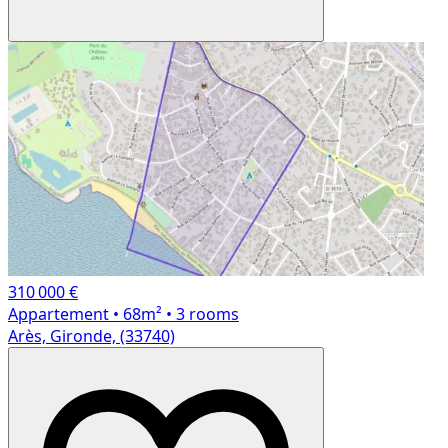
310 000 €
Appartement
• 68m²
• 3 rooms
Arès, Gironde, (33740)