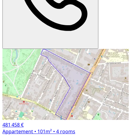
481 458 €
Appartement
• 101m²
• 4 rooms