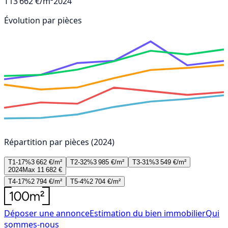
T1
3 662 €/m²
2024
Évolution par pièces
Répartition par pièces (2024)
T1-17%
3 662 €/m²
T2-32%
3 985 €/m²
T3-31%
3 549 €/m²
2024
Max 11 682 €
T4-17%
2 794 €/m²
T5-4%
2 704 €/m²
Déposer une annonce
Estimation du bien immobilier
Qui
sommes-nous