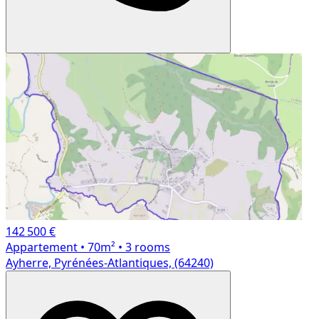
142 500 €
Appartement
• 70m²
• 3 rooms
Ayherre, Pyrénées-Atlantiques, (64240)