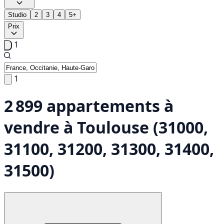
Studio
2
3
4
5+
Prix
1
1
2 899 appartements à
vendre à Toulouse (31000,
31100, 31200, 31300, 31400,
31500)