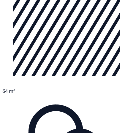
64 m²