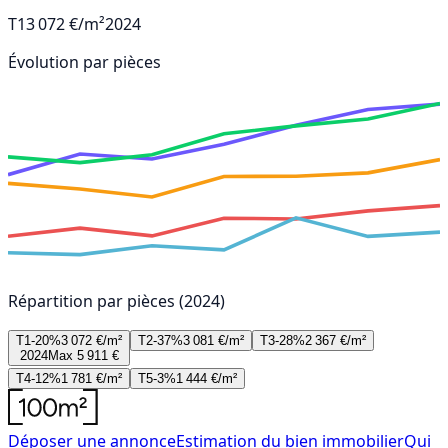
T1
3 072 €/m²
2024
Évolution par pièces
Répartition par pièces (2024)
T1-20%
3 072 €/m²
T2-37%
3 081 €/m²
T3-28%
2 367 €/m²
2024
Max 5 911 €
T4-12%
1 781 €/m²
T5-3%
1 444 €/m²
Déposer une annonce
Estimation du bien immobilier
Qui