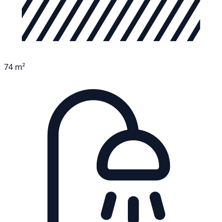
74 m²