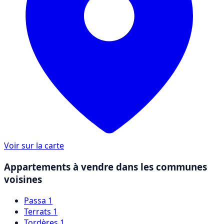
Voir sur la carte
Appartements à vendre dans les communes
voisines
Passa
1
Terrats
1
Tordères
1