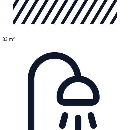
83 m²