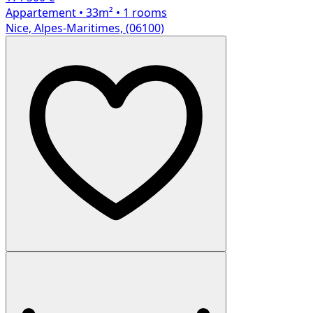
Appartement
• 33m²
• 1 rooms
Nice, Alpes-Maritimes, (06100)