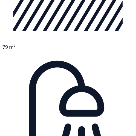
79 m²