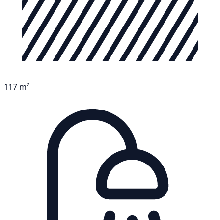
117 m²