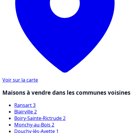
Voir sur la carte
Maisons à vendre dans les communes voisines
Ransart
3
Blairville
2
Boiry-Sainte-Rictrude
2
Monchy-au-Bois
2
Douchy-lès-Ayette
1