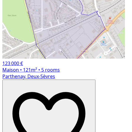
123 000 €
Maison
• 121m²
• 5 rooms
Parthenay, Deux-Sèvres