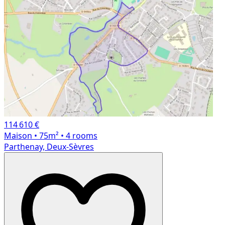
114 610 €
Maison
• 75m²
• 4 rooms
Parthenay, Deux-Sèvres