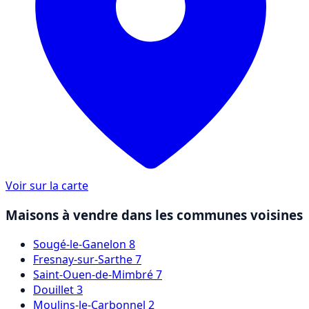
Voir sur la carte
Maisons à vendre dans les communes voisines
Sougé-le-Ganelon
8
Fresnay-sur-Sarthe
7
Saint-Ouen-de-Mimbré
7
Douillet
3
Moulins-le-Carbonnel
2