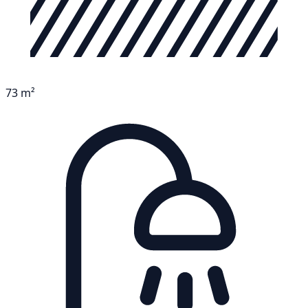
73 m²