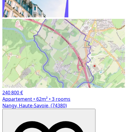
240 800 €
Appartement
• 62m²
• 3 rooms
Nangy, Haute-Savoie, (74380)