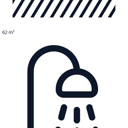
62 m²