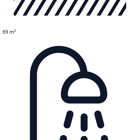
69 m²