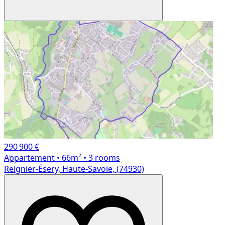
290 900 €
Appartement
• 66m²
• 3 rooms
Reignier-Ésery, Haute-Savoie, (74930)