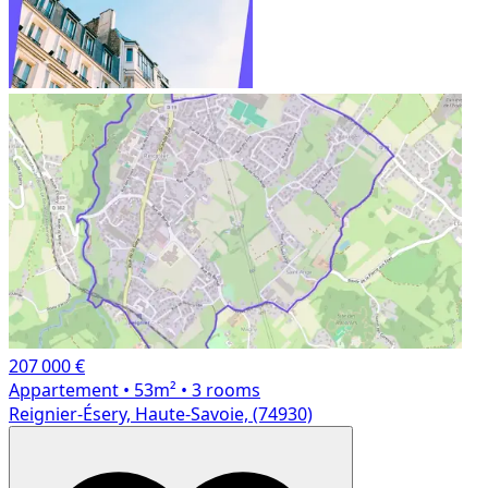
207 000 €
Appartement
• 53m²
• 3 rooms
Reignier-Ésery, Haute-Savoie, (74930)