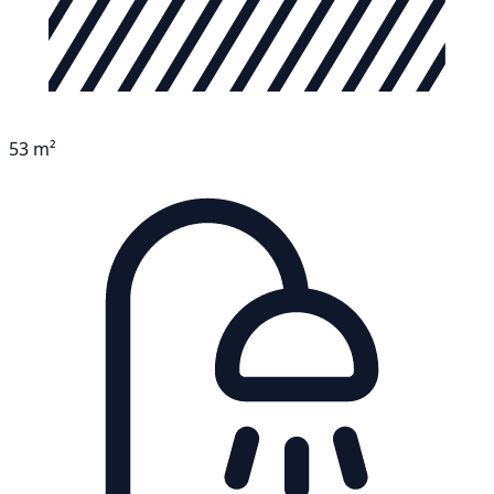
53 m²